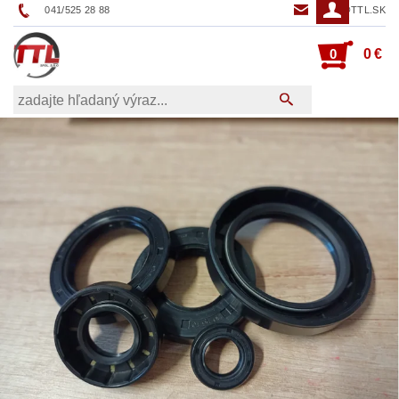
041/525 28 88
TTL@TTL.SK
0
0 €