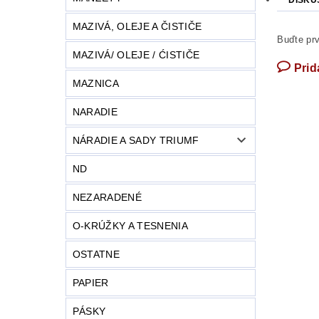
DISKU
MAZIVÁ, OLEJE A ČISTIČE
Buďte prv
MAZIVÁ/ OLEJE / ĆISTIČE
Prid
MAZNICA
NARADIE
NÁRADIE A SADY TRIUMF
ND
NEZARADENÉ
O-KRÚŽKY A TESNENIA
OSTATNE
PAPIER
PÁSKY