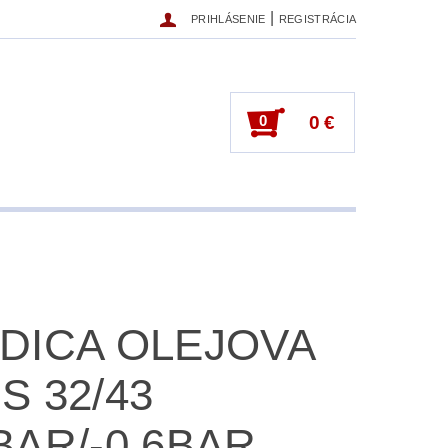
|
PRIHLÁSENIE
REGISTRÁCIA
0
0 €
DICA OLEJOVA
S 32/43
BAR/-0,6BAR