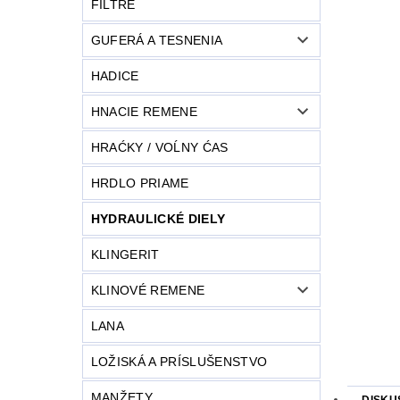
FILTRE
GUFERÁ A TESNENIA
HADICE
HNACIE REMENE
HRAĆKY / VOĹNY ĆAS
HRDLO PRIAME
HYDRAULICKÉ DIELY
KLINGERIT
KLINOVÉ REMENE
LANA
LOŽISKÁ A PRÍSLUŠENSTVO
MANŽETY