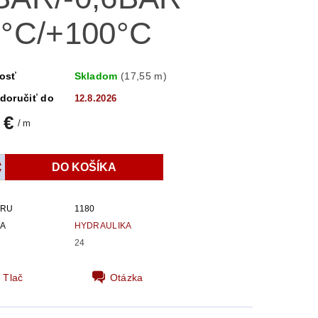
0°C/+100°C
osť
Skladom
(17,55 m)
doručiť do
12.8.2026
 €
/ m
ARU
1180
IA
HYDRAULIKA
24
Tlač
Otázka