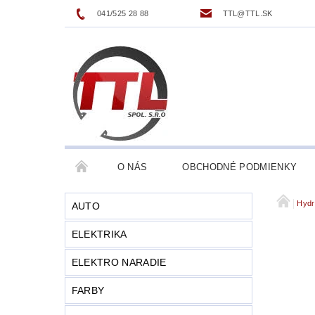
041/525 28 88
TTL@TTL.SK
O NÁS
OBCHODNÉ PODMIENKY
Hydr
AUTO
ELEKTRIKA
ELEKTRO NARADIE
FARBY