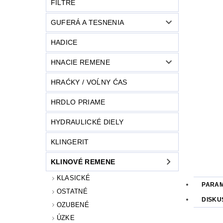
FILTRE
GUFERÁ A TESNENIA
HADICE
HNACIE REMENE
HRAĆKY / VOĹNY ĆAS
HRDLO PRIAME
HYDRAULICKÉ DIELY
KLINGERIT
KLINOVÉ REMENE
KLASICKÉ
PARA
OSTATNÉ
DISKU
OZUBENÉ
ÚZKE