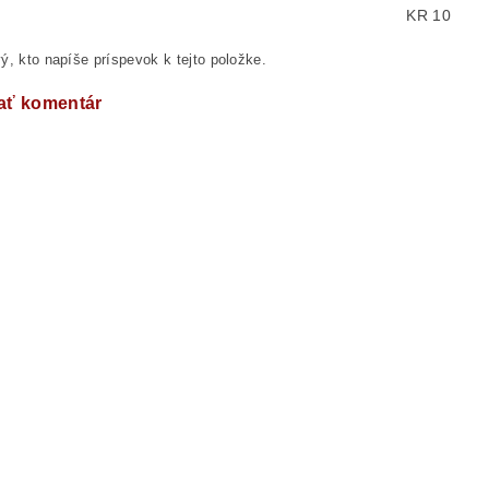
KR 10
ý, kto napíše príspevok k tejto položke.
ať komentár