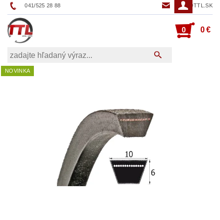
041/525 28 88
TTL@TTL.SK
0
0 €
NOVINKA