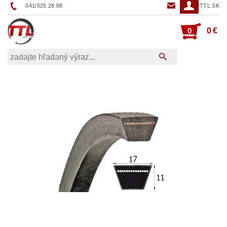
041/525 28 88
TTL@TTL.SK
0
0 €