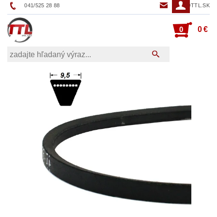
041/525 28 88
TTL@TTL.SK
0
0 €