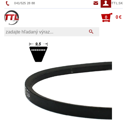
041/525 28 88
TTL@TTL.SK
0
0 €