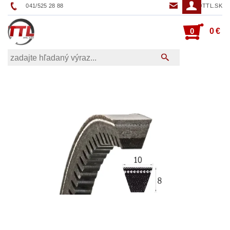
041/525 28 88
TTL@TTL.SK
0
0 €