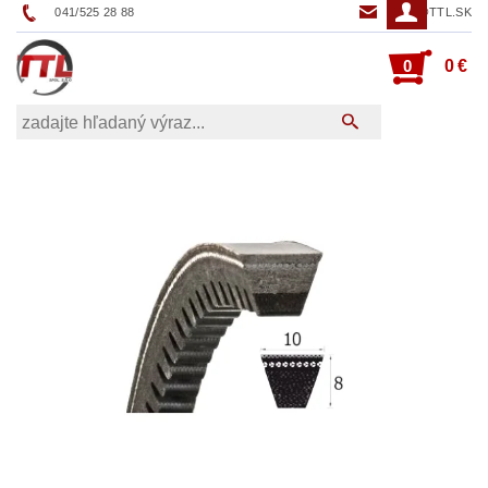
041/525 28 88
TTL@TTL.SK
0
0 €