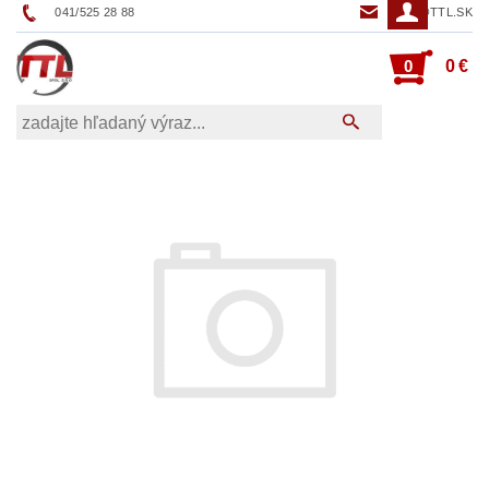
041/525 28 88
TTL@TTL.SK
0
0 €