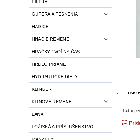
FILTRE
GUFERÁ A TESNENIA
HADICE
HNACIE REMENE
HRAĆKY / VOĹNY ĆAS
HRDLO PRIAME
HYDRAULICKÉ DIELY
KLINGERIT
DISKU
KLINOVÉ REMENE
Buďte prv
LANA
Prid
LOŽISKÁ A PRÍSLUŠENSTVO
MANŽETY