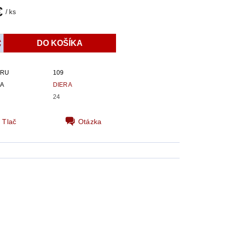
€
/ ks
ARU
109
IA
DIERA
24
Tlač
Otázka