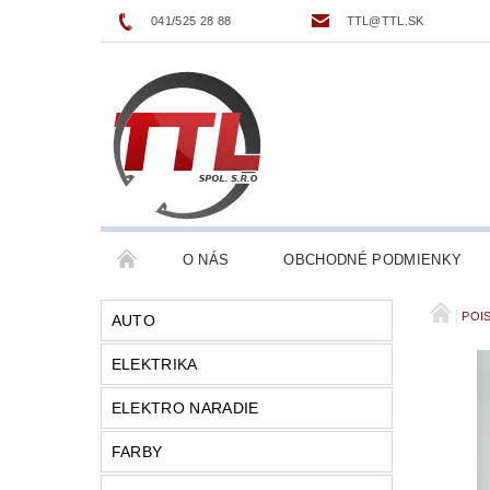
041/525 28 88
TTL@TTL.SK
O NÁS
OBCHODNÉ PODMIENKY
POI
AUTO
ELEKTRIKA
ELEKTRO NARADIE
FARBY