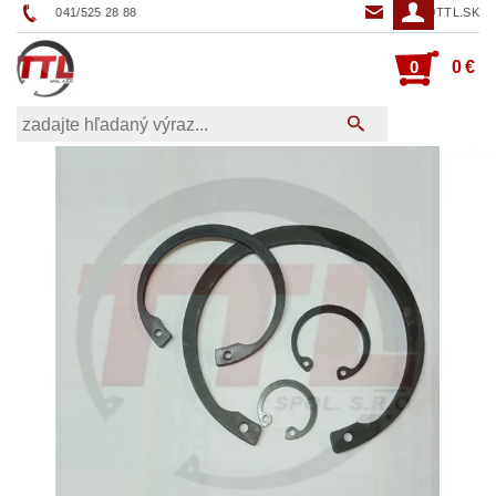
041/525 28 88
TTL@TTL.SK
0
0 €