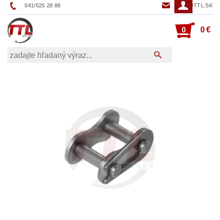
041/525 28 88
TTL@TTL.SK
0
0 €