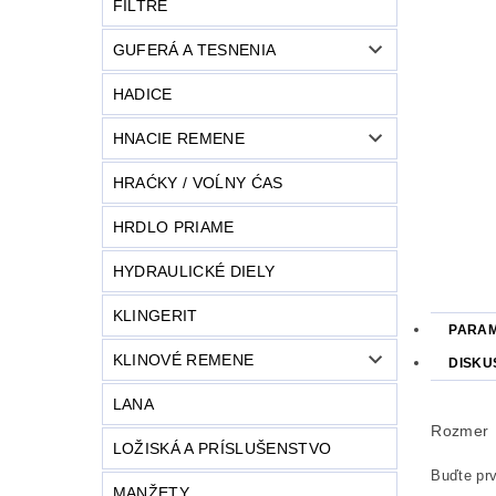
FILTRE
GUFERÁ A TESNENIA
HADICE
HNACIE REMENE
HRAĆKY / VOĹNY ĆAS
HRDLO PRIAME
HYDRAULICKÉ DIELY
KLINGERIT
PARA
KLINOVÉ REMENE
DISKU
LANA
Rozmer
LOŽISKÁ A PRÍSLUŠENSTVO
Buďte prv
MANŽETY