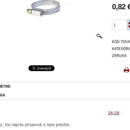
0,82 
KÓD TOV
KATEGÓR
ZÁRUKA
METRE
SIA
26-28
ý, kto napíše príspevok k tejto položke.