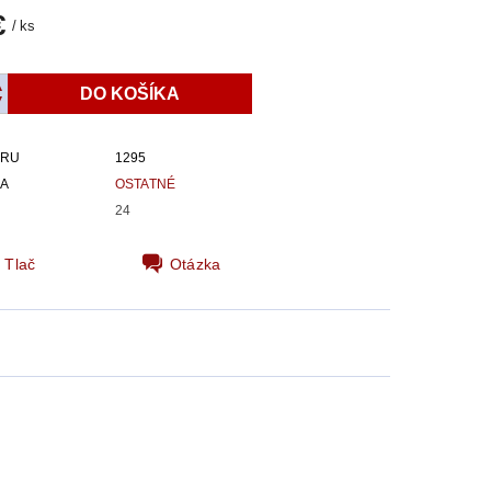
€
/ ks
ARU
1295
IA
OSTATNÉ
24
Tlač
Otázka