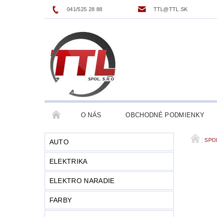
041/525 28 88
TTL@TTL.SK
O NÁS
OBCHODNÉ PODMIENKY
SPO
AUTO
ELEKTRIKA
ELEKTRO NARADIE
FARBY