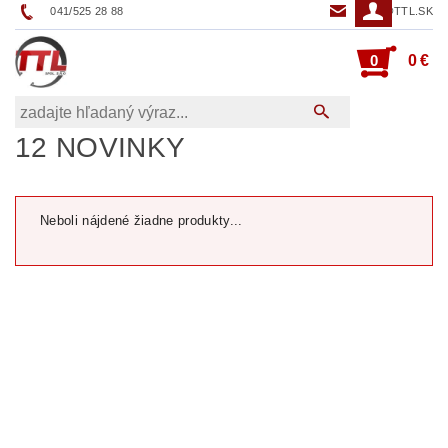
041/525 28 88
TTL@TTL.SK
0
0 €
12 NOVINKY
Neboli nájdené žiadne produkty...