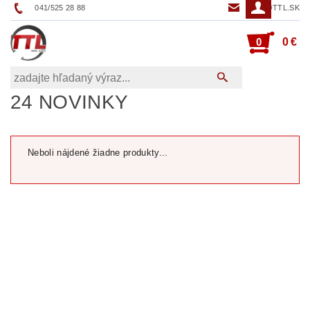
041/525 28 88
TTL@TTL.SK
0
0 €
24 NOVINKY
Neboli nájdené žiadne produkty...