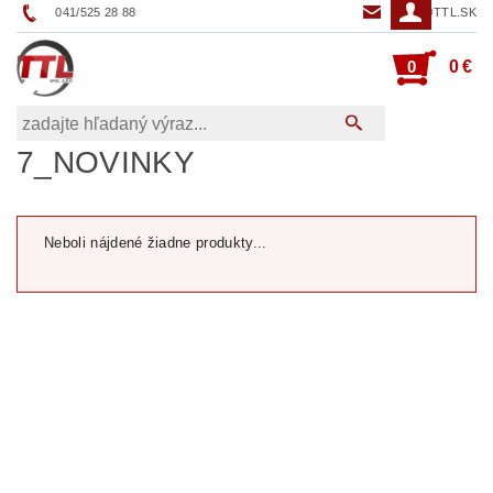
041/525 28 88
TTL@TTL.SK
0
0 €
7_NOVINKY
Neboli nájdené žiadne produkty...