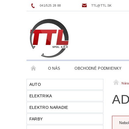
041/525 28 88
TTL@TTL.SK
O NÁS
OBCHODNÉ PODMIENKY
Nára
AUTO
AD
ELEKTRIKA
ELEKTRO NARADIE
FARBY
Nebol