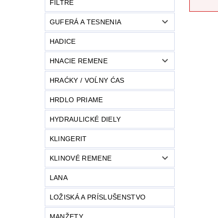
FILTRE
GUFERÁ A TESNENIA
HADICE
HNACIE REMENE
HRAĆKY / VOĹNY ĆAS
HRDLO PRIAME
HYDRAULICKÉ DIELY
KLINGERIT
KLINOVÉ REMENE
LANA
LOŽISKÁ A PRÍSLUŠENSTVO
MANŽETY