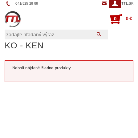
041/525 28 88
TTL@TTL.SK
0
0 €
KO - KEN
Neboli nájdené žiadne produkty...