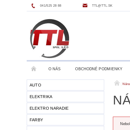
041/525 28 88
TTL@TTL.SK
O NÁS
OBCHODNÉ PODMIENKY
Nára
AUTO
NÁ
ELEKTRIKA
ELEKTRO NARADIE
FARBY
Nebol