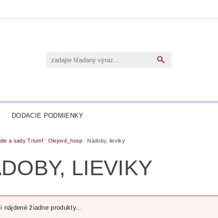
DODACIE PODMIENKY
die a sady Triumf
Olejové_hosp
Nádoby, lieviky
DOBY, LIEVIKY
i nájdené žiadne produkty...