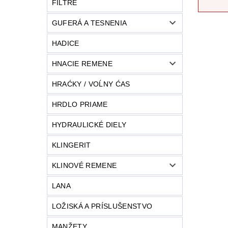
FILTRE
GUFERÁ A TESNENIA
HADICE
HNACIE REMENE
HRAĆKY / VOĹNY ĆAS
HRDLO PRIAME
HYDRAULICKÉ DIELY
KLINGERIT
KLINOVÉ REMENE
LANA
LOŽISKÁ A PRÍSLUŠENSTVO
MANŽETY