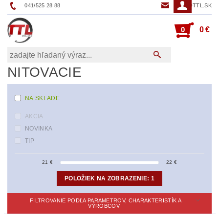
041/525 28 88
TTL@TTL.SK
0
0 €
NITOVACIE
NA SKLADE
AKCIA
NOVINKA
TIP
21
€
22
€
POLOŽIEK NA ZOBRAZENIE:
1
FILTROVANIE PODĽA PARAMETROV, CHARAKTERISTÍK A
VÝROBCOV