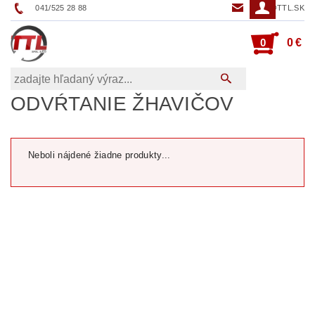
041/525 28 88
TTL@TTL.SK
0
0 €
ODVŔTANIE ŽHAVIČOV
Neboli nájdené žiadne produkty...