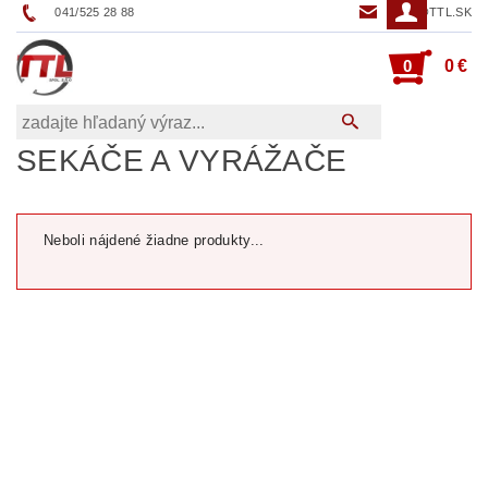
041/525 28 88
TTL@TTL.SK
0
0 €
SEKÁČE A VYRÁŽAČE
Neboli nájdené žiadne produkty...