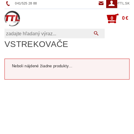
041/525 28 88
TTL@TTL.SK
0
0 €
VSTREKOVAČE
Neboli nájdené žiadne produkty...