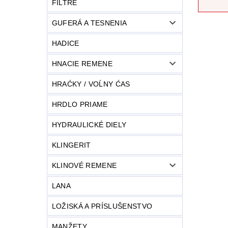
FILTRE
GUFERÁ A TESNENIA
HADICE
HNACIE REMENE
HRAĆKY / VOĹNY ĆAS
HRDLO PRIAME
HYDRAULICKÉ DIELY
KLINGERIT
KLINOVÉ REMENE
LANA
LOŽISKÁ A PRÍSLUŠENSTVO
MANŽETY