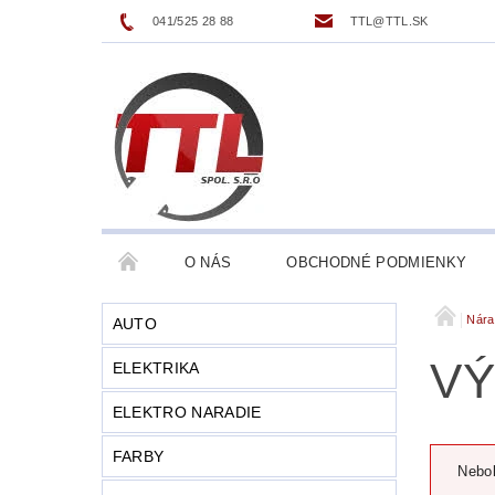
041/525 28 88
TTL@TTL.SK
O NÁS
OBCHODNÉ PODMIENKY
Nára
AUTO
VÝ
ELEKTRIKA
ELEKTRO NARADIE
FARBY
Nebol