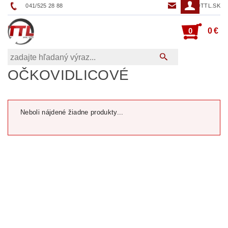
041/525 28 88
TTL@TTL.SK
0
0 €
OČKOVIDLICOVÉ
Neboli nájdené žiadne produkty...