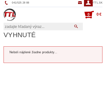
041/525 28 88
TTL@TTL.SK
0
0 €
VYHNUTÉ
Neboli nájdené žiadne produkty...