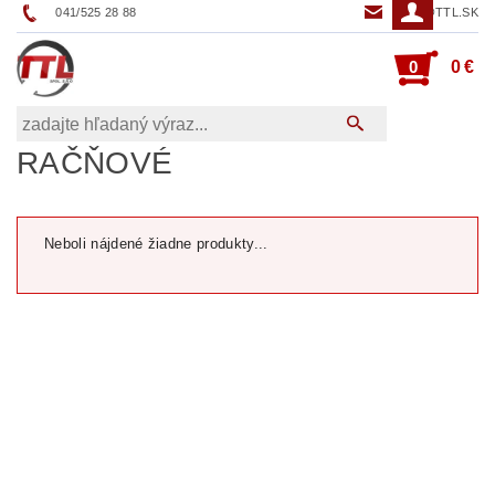
041/525 28 88
TTL@TTL.SK
0
0 €
RAČŇOVÉ
Neboli nájdené žiadne produkty...