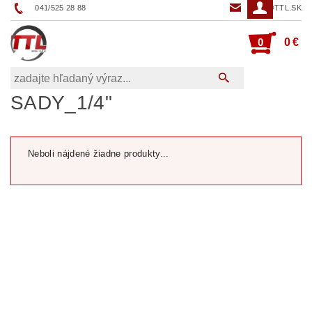
041/525 28 88
TTL@TTL.SK
0
0 €
SADY_1/4"
Neboli nájdené žiadne produkty...