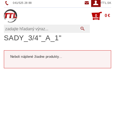
041/525 28 88
TTL@TTL.SK
0
0 €
SADY_3/4"_A_1"
Neboli nájdené žiadne produkty...