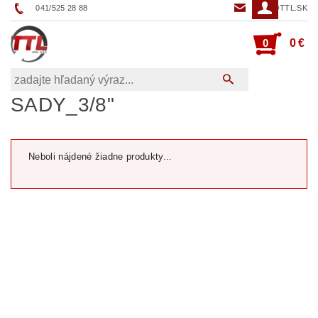
041/525 28 88
TTL@TTL.SK
0
0 €
SADY_3/8"
Neboli nájdené žiadne produkty...